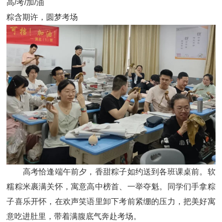
高/考/加/油
粽含期许，圆梦考场
高考恰逢端午前夕，香甜粽子如约送到各班课桌前。软
糯粽米裹满关怀，寓意高中榜首、一举夺魁。同学们手拿粽
子喜乐开怀，在欢声笑语里卸下考前紧绷的压力，把美好寓
意吃进肚里，带着满腹底气奔赴考场。