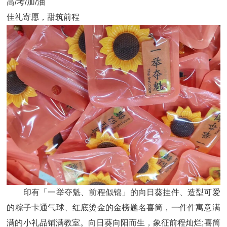
高/考/加/油
佳礼寄愿，甜筑前程
印有「一举夺魁、前程似锦」的向日葵挂件、造型可爱
的粽子卡通气球、红底烫金的金榜题名喜筒，一件件寓意满
满的小礼品铺满教室。向日葵向阳而生，象征前程灿烂;喜筒