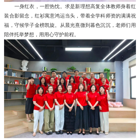
一身红衣，一腔热忱。求是新理想高复全体教师身着红
装合影留念，红衫寓意鸿运当头，带着全学科师资的满满祝
福，守候学子金榜凯旋。从晨光熹微到暮色沉沉，老师们用
陪伴托举梦想，用用心守护前程。