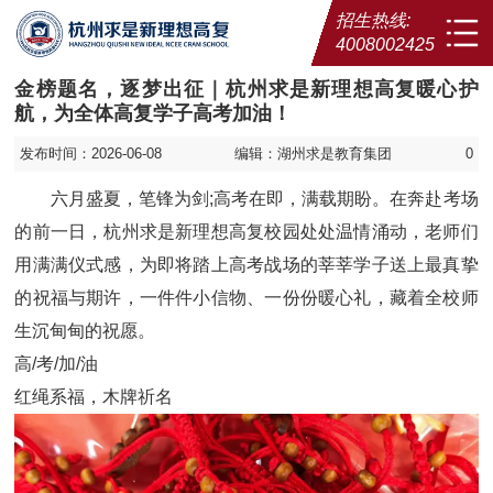
招生热线:
4008002425
金榜题名，逐梦出征｜杭州求是新理想高复暖心护
航，为全体高复学子高考加油！
发布时间：2026-06-08
编辑：湖州求是教育集团
0
六月盛夏，笔锋为剑;高考在即，满载期盼。在奔赴考场
的前一日，杭州求是新理想高复校园处处温情涌动，老师们
用满满仪式感，为即将踏上高考战场的莘莘学子送上最真挚
的祝福与期许，一件件小信物、一份份暖心礼，藏着全校师
生沉甸甸的祝愿。
高/考/加/油
红绳系福，木牌祈名