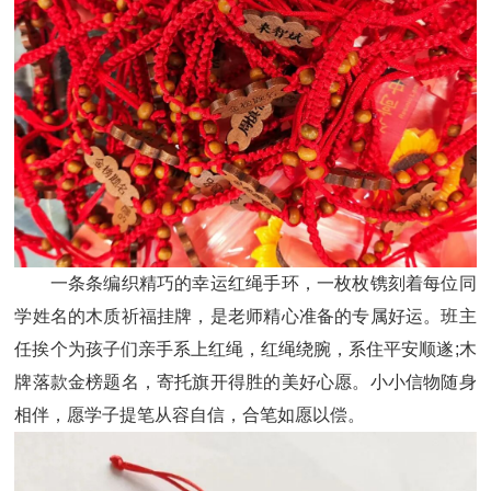
一条条编织精巧的幸运红绳手环，一枚枚镌刻着每位同
学姓名的木质祈福挂牌，是老师精心准备的专属好运。班主
任挨个为孩子们亲手系上红绳，红绳绕腕，系住平安顺遂;木
牌落款金榜题名，寄托旗开得胜的美好心愿。小小信物随身
相伴，愿学子提笔从容自信，合笔如愿以偿。